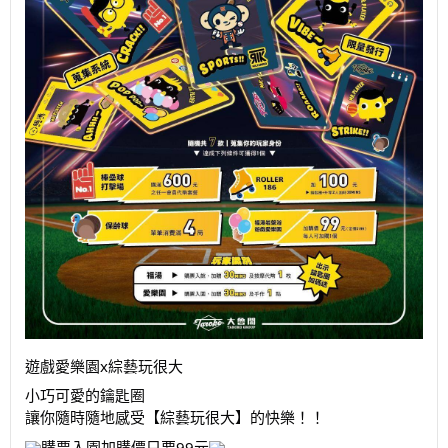
遊戲愛樂園x綜藝玩很大
小巧可愛的鑰匙圈
讓你隨時隨地感受【綜藝玩很大】的快樂！！
購票入園加購價只要99元