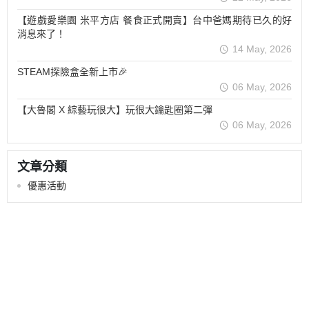
【遊戲愛樂園 米平方店 餐食正式開賣】台中爸媽期待已久的好
消息來了！
14 May, 2026
STEAM探險盒全新上市🎉
06 May, 2026
【大魯閣 X 綜藝玩很大】玩很大鑰匙圈第二彈
06 May, 2026
文章分類
優惠活動
關於我們
全部商品
付款方式說明
隱私權條款