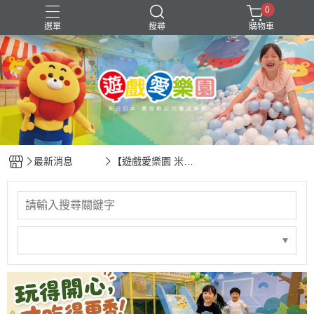
0
選單
搜尋
購物車
年中慶
會員優惠
最新消息
【遊戲愛樂園 米平
方店 餐食正式開
賣】台中爸媽期待
已久的好消息來
了！