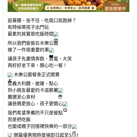
追著餵、坐不住、吃兩口就跑掉？
有時候帶孩子出門玩
最累的其實是吃飯時間
所以我們偷偷在木樂公園
做了一件很重要的事
讓孩子先盡情奔跑、放電、大笑
再好好坐下來，開心吃一餐！
木樂公園餐食正式開賣
從義大利麵、披薩、點心
到小朋友最愛的卡滋脆薯
嚴選安心食材
讓爸媽更放心、孩子更開心
我們希望準備的不只是餐點
而是把吃飯
也變成親子回憶裡快樂的一部分
開幕優惠限時登場即日起至5/31